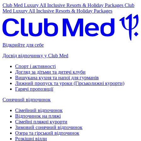
Club Med Luxury All Inclusive Resorts & Holiday Packages
Club
Med Luxury All Inclusive Resorts & Holiday Packages
Відкрийте для себе
Досвід відпочинку у Club Med
Спорт і активності
Догляд за дітьми та дитячі клуби
Вишукана кухня та напої для гурманів
Лижний пропуск та уроки (Гірськолижні курорти)
Гарячі пропозиції
Сонячний відпочинок
Сімейний відпочинок
Відпочинок на пляжі
Сімейні пляжні курорти
Зимовий сонячний відпочинок
Озера та гірський відпочинок
Розкішні вілли