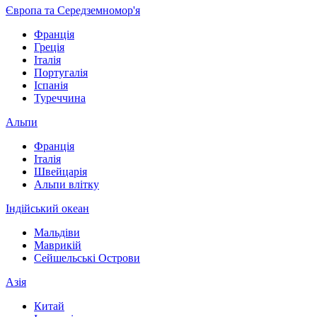
Європа та Середземномор'я
Франція
Греція
Італія
Португалія
Іспанія
Туреччина
Альпи
Франція
Італія
Швейцарія
Альпи влітку
Індійський океан
Мальдіви
Маврикій
Сейшельські Острови
Азія
Китай