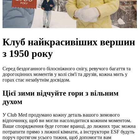
Клуб найкрасивіших вершин
з 1950 року
Серед бездоганного білосніжного снігу, ревучого багаття та
дорогоцінних моментів у колі сім'ї та друзів, кожна мить у
горах стає незабутнім досвідом.
Цієї зими відчуйте гори з вільним
духом
У Club Med продумано кожну деталь вашого зимового
відпочинку, щоб ви могли насолодитися кожним моментом.
Ваше спорядження буде готове вранці, до лижних трас можна
потрапити прямо з лижної кімнати, а інструктори ESF будуть
поруч протягом усього тижня, щоб допомогти вам