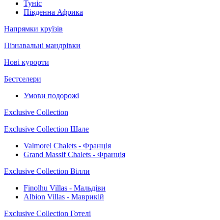
Туніс
Південна Африка
Напрямки круїзів
Пізнавальні мандрівки
Нові курорти
Бестселери
Умови подорожі
Exclusive Collection
Exclusive Collection Шале
Valmorel Chalets - Франція
Grand Massif Chalets - Франція
Exclusive Collection Вілли
Finolhu Villas - Мальдіви
Albion Villas - Маврикій
Exclusive Collection Готелі