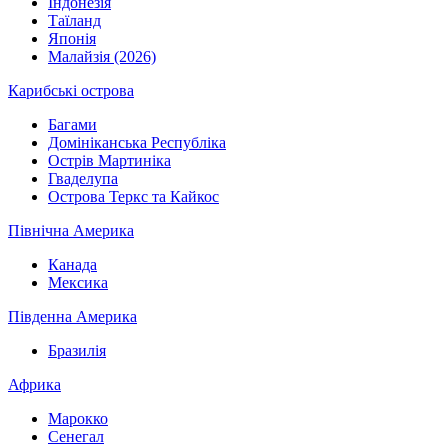
Індонезія
Таїланд
Японія
Малайзія (2026)
Карибські острова
Багами
Домініканська Республіка
Острів Мартиніка
Гваделупа
Острова Теркс та Кайкос
Північна Америка
Канада
Мексика
Південна Америка
Бразилія
Африка
Марокко
Сенегал