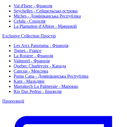
Val d'Isere - Франція
Seychelles - Сейшельські острови
Miches - Домініканська Республіка
Cefalu - Сицилія
La Plantation d'Albion - Маврикій
Exclusive Collection Простір
Les Arcs Panorama - Франція
Tignes - France
La Rosiere - Франція
Valmorel - Франція
Quebec Charlevoix - Канада
Cancun - Мексика
Punta Cana - Домініканська Республіка
Kani - Мальдіви
Marrakech La Palmeraie - Марокко
Rio Das Pedras - Бразилія
Пропозиції