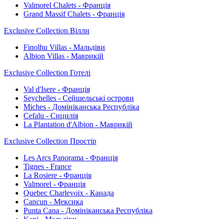
Valmorel Chalets - Франція
Grand Massif Chalets - Франція
Exclusive Collection Вілли
Finolhu Villas - Мальдіви
Albion Villas - Маврикій
Exclusive Collection Готелі
Val d'Isere - Франція
Seychelles - Сейшельські острови
Miches - Домініканська Республіка
Cefalu - Сицилія
La Plantation d'Albion - Маврикій
Exclusive Collection Простір
Les Arcs Panorama - Франція
Tignes - France
La Rosiere - Франція
Valmorel - Франція
Quebec Charlevoix - Канада
Cancun - Мексика
Punta Cana - Домініканська Республіка