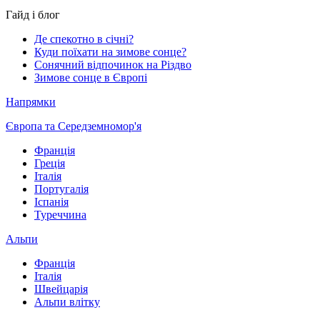
Гайд і блог
Де спекотно в січні?
Куди поїхати на зимове сонце?
Сонячний відпочинок на Різдво
Зимове сонце в Європі
Напрямки
Європа та Середземномор'я
Франція
Греція
Італія
Португалія
Іспанія
Туреччина
Альпи
Франція
Італія
Швейцарія
Альпи влітку