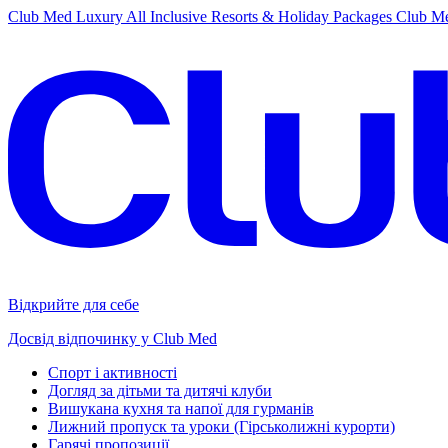
Club Med Luxury All Inclusive Resorts & Holiday Packages
Club Me
Відкрийте для себе
Досвід відпочинку у Club Med
Спорт і активності
Догляд за дітьми та дитячі клуби
Вишукана кухня та напої для гурманів
Лижний пропуск та уроки (Гірськолижні курорти)
Гарячі пропозиції