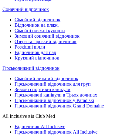
Сонячний відпочинок
Сімейний відпочинок
Відпочинок на пляжі
Сімейні пляжні курорти
Зимовий сонячний відпочинок
Озера та гірський відпочинок
Розкішні вілли
Відпочинок для пар
Круїзний відпочинок
Гірськолижний відпочинок
Сімейний лижний відпочинок
Гірськолижний відпочинок для груп
Зимові спортивні канікули
Гірськолижні канікули в Трьох долинах
Гірськолижний відпочинок у Paradiski
Гірськолижний відпочинок Grand Domaine
All Inclusive від Club Med
Відпочинок All Inclusive
Гірськолижний відпочинок All Inclusive