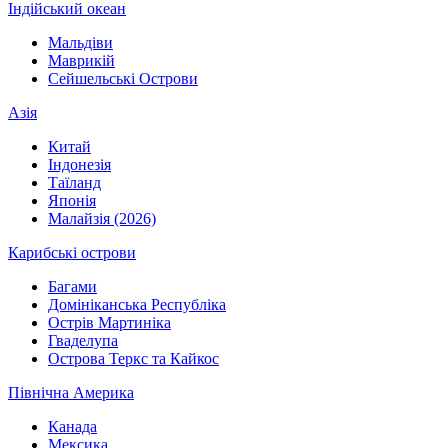
Індійський океан
Мальдіви
Маврикій
Сейшельські Острови
Азія
Китай
Індонезія
Таїланд
Японія
Малайзія (2026)
Карибські острови
Багами
Домініканська Республіка
Острів Мартиніка
Гваделупа
Острова Теркс та Кайкос
Північна Америка
Канада
Мексика