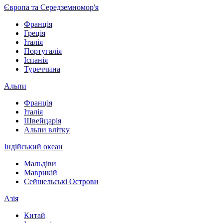
Європа та Середземномор'я
Франція
Греція
Італія
Португалія
Іспанія
Туреччина
Альпи
Франція
Італія
Швейцарія
Альпи влітку
Індійський океан
Мальдіви
Маврикій
Сейшельські Острови
Азія
Китай