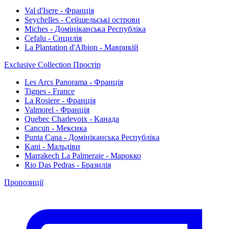
Val d'Isere - Франція
Seychelles - Сейшельські острови
Miches - Домініканська Республіка
Cefalu - Сицилія
La Plantation d'Albion - Маврикій
Exclusive Collection Простір
Les Arcs Panorama - Франція
Tignes - France
La Rosiere - Франція
Valmorel - Франція
Quebec Charlevoix - Канада
Cancun - Мексика
Punta Cana - Домініканська Республіка
Kani - Мальдіви
Marrakech La Palmeraie - Марокко
Rio Das Pedras - Бразилія
Пропозиції