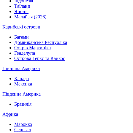
Індонезія
Таїланд
Японія
Малайзія (2026)
Карибські острови
Багами
Домініканська Республіка
Острів Мартиніка
Гваделупа
Острова Теркс та Кайкос
Північна Америка
Канада
Мексика
Південна Америка
Бразилія
Африка
Марокко
Сенегал