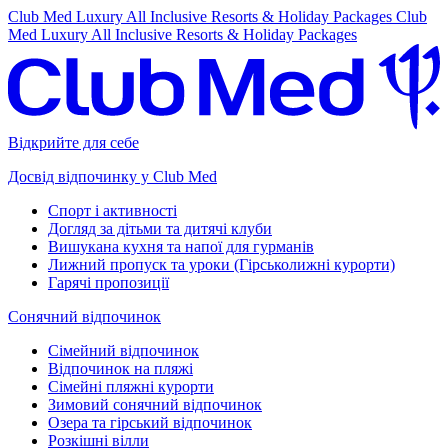
Club Med Luxury All Inclusive Resorts & Holiday Packages
Club
Med Luxury All Inclusive Resorts & Holiday Packages
Відкрийте для себе
Досвід відпочинку у Club Med
Спорт і активності
Догляд за дітьми та дитячі клуби
Вишукана кухня та напої для гурманів
Лижний пропуск та уроки (Гірськолижні курорти)
Гарячі пропозиції
Сонячний відпочинок
Сімейний відпочинок
Відпочинок на пляжі
Сімейні пляжні курорти
Зимовий сонячний відпочинок
Озера та гірський відпочинок
Розкішні вілли