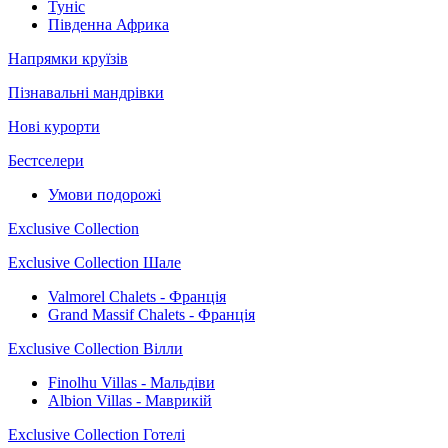
Туніс
Південна Африка
Напрямки круїзів
Пізнавальні мандрівки
Нові курорти
Бестселери
Умови подорожі
Exclusive Collection
Exclusive Collection Шале
Valmorel Chalets - Франція
Grand Massif Chalets - Франція
Exclusive Collection Вілли
Finolhu Villas - Мальдіви
Albion Villas - Маврикій
Exclusive Collection Готелі