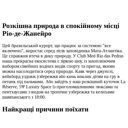
Розкішна природа в спокійному місці
Ріо-де-Жанейро
Цей бразильський курорт, що працює за системою "все
включено", виростає серед лісів заповідника Мата-Атлантіка.
Це справжня втеча в дику природу. У Club Med Rio das Pedras
наша прекрасна екосистема є зіркою шоу, із захоплюючим
вибором сімейних водних видів спорту та пригод, якими
можна насолодитися серед природи. Каяк через джунглі,
вейкборд уздовж узбережжя або кинь виклик дітям на гру в
петанк під пальмами. Або зайдіть у наш розкішний куточок La
Réserve, 5Ψ Luxury Space із приголомшливими люксами та
пентхаусами з видом на тропічне узбережжя та келихами
шампанського з 18:00.
Найкращі причини поїхати