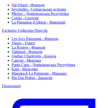
Val d'Isere - Франція
Seychelles - Сейшельські острови
Miches - Домініканська Республіка
Cefalu - Сицилія
La Plantation d'Albion - Маврикій
Exclusive Collection Простір
Les Arcs Panorama - Франція
Tignes - France
La Rosiere - Франція
Valmorel - Франція
Quebec Charlevoix - Канада
Cancun - Мексика
Punta Cana - Домініканська Республіка
Kani - Мальдіви
Marrakech La Palmeraie - Марокко
Rio Das Pedras - Бразилія
Пропозиції