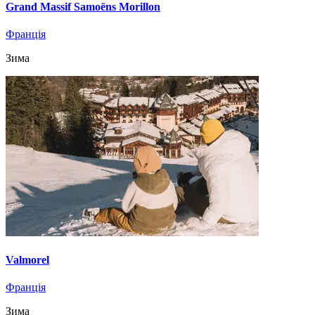
Grand Massif Samoëns Morillon
Франція
Зима
Valmorel
Франція
Зима