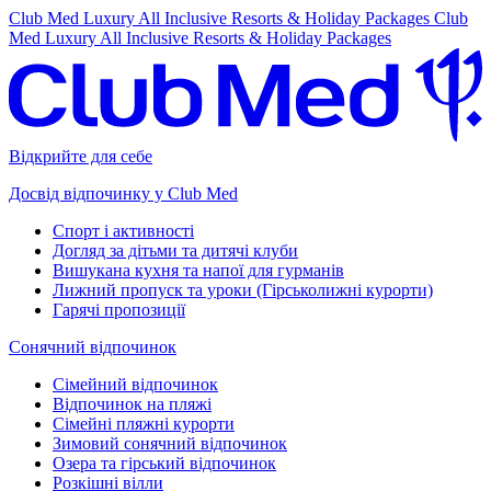
Club Med Luxury All Inclusive Resorts & Holiday Packages
Club
Med Luxury All Inclusive Resorts & Holiday Packages
Відкрийте для себе
Досвід відпочинку у Club Med
Спорт і активності
Догляд за дітьми та дитячі клуби
Вишукана кухня та напої для гурманів
Лижний пропуск та уроки (Гірськолижні курорти)
Гарячі пропозиції
Сонячний відпочинок
Сімейний відпочинок
Відпочинок на пляжі
Сімейні пляжні курорти
Зимовий сонячний відпочинок
Озера та гірський відпочинок
Розкішні вілли