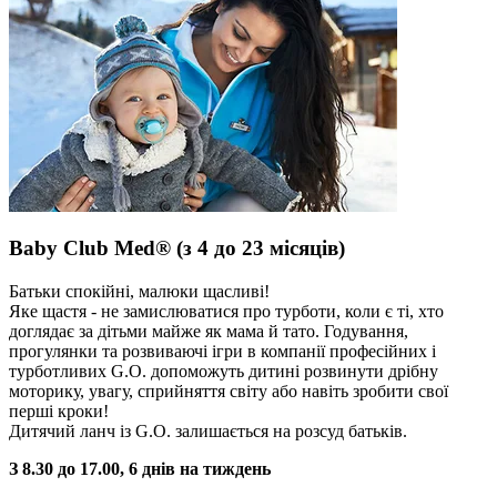
Baby Club Med® (з 4 до 23 місяців)
Батьки спокійні, малюки щасливі!
Яке щастя - не замислюватися про турботи, коли є ті, хто
доглядає за дітьми майже як мама й тато. Годування,
прогулянки та розвиваючі ігри в компанії професійних і
турботливих G.O. допоможуть дитині розвинути дрібну
моторику, увагу, сприйняття світу або навіть зробити свої
перші кроки!
Дитячий ланч із G.O. залишається на розсуд батьків.
З 8.30 до 17.00, 6 днів на тиждень