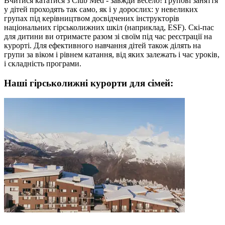
Вчитися кататися з Club Med - завжди весело! Групові заняття
у дітей проходять так само, як і у дорослих: у невеликих
групах під керівництвом досвідчених інструкторів
національних гірськолижних шкіл (наприклад, ESF). Скі-пас
для дитини ви отримаєте разом зі своїм під час реєстрації на
курорті. Для ефективного навчання дітей також ділять на
групи за віком і рівнем катання, від яких залежать і час уроків,
і складність програми.
Наші гірськолижні курорти для сімей: