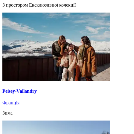
З простором Ексклюзивної колекції
Peisey-Vallandry
Франція
Зима