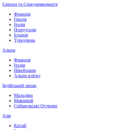
Європа та Середземномор'я
Франція
Греція
Італія
Португалія
Іспанія
Туреччина
Альпи
Франція
Італія
Швейцарія
Альпи влітку
Індійський океан
Мальдіви
Маврикій
Сейшельські Острови
Азія
Китай