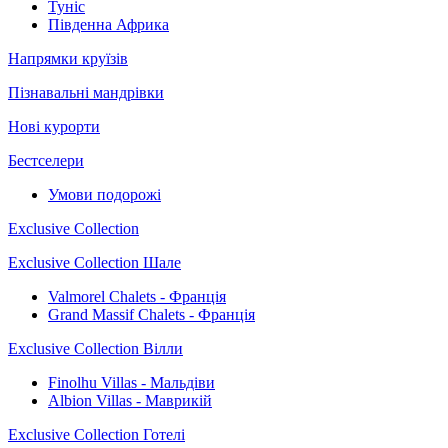
Туніс
Південна Африка
Напрямки круїзів
Пізнавальні мандрівки
Нові курорти
Бестселери
Умови подорожі
Exclusive Collection
Exclusive Collection Шале
Valmorel Chalets - Франція
Grand Massif Chalets - Франція
Exclusive Collection Вілли
Finolhu Villas - Мальдіви
Albion Villas - Маврикій
Exclusive Collection Готелі