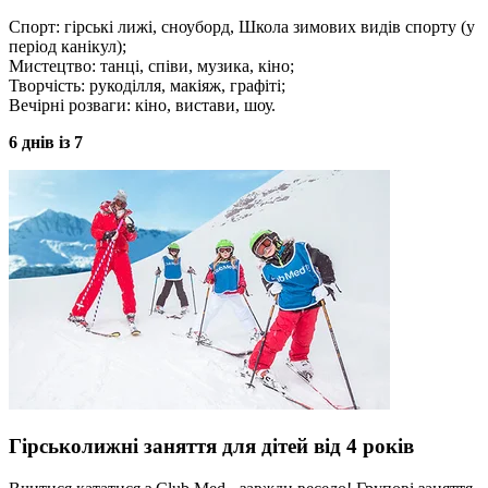
Спорт: гірські лижі, сноуборд, Школа зимових видів спорту (у
період канікул);
Мистецтво: танці, співи, музика, кіно;
Творчість: рукоділля, макіяж, графіті;
Вечірні розваги: кіно, вистави, шоу.
6 днів із 7
Гірськолижні заняття для дітей від 4 років