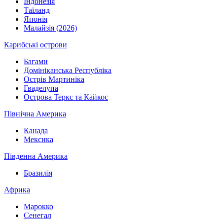
Індонезія
Таїланд
Японія
Малайзія (2026)
Карибські острови
Багами
Домініканська Республіка
Острів Мартиніка
Гваделупа
Острова Теркс та Кайкос
Північна Америка
Канада
Мексика
Південна Америка
Бразилія
Африка
Марокко
Сенегал