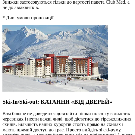
Знижки застосовуються тільки до вартості пакета Club Med, а
не до авіаквитків.
* Див. умови пропозиції.
Ski-In/Ski-out: КАТАННЯ «ВІД ДВЕРЕЙ»
Вам більше не доведеться довго йти пішки по снігу в лижних
черевиках і нести важкі лижі, щоб дістатися до гірськолижних
схилів. Більшість наших курортів стоять прямо на схилах і
мають прямий доступ до трас. Просто вийдіть зі скі-руму,