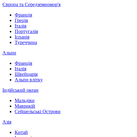
Європа та Середземномор'я
Франція
Греція
Італія
Португалія
Іспанія
Туреччина
Альпи
Франція
Італія
Швейцарія
Альпи влітку
Індійський океан
Мальдіви
Маврикій
Сейшельські Острови
Азія
Китай