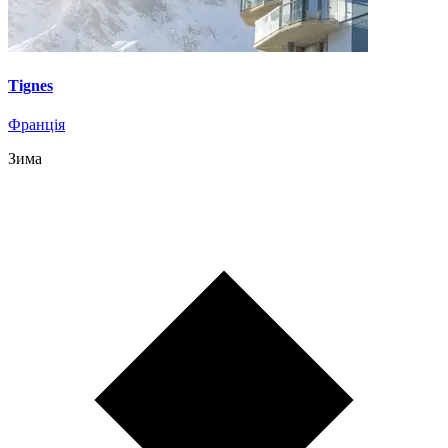
Tignes
Франція
Зима