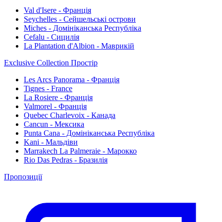
Val d'Isere - Франція
Seychelles - Сейшельські острови
Miches - Домініканська Республіка
Cefalu - Сицилія
La Plantation d'Albion - Маврикій
Exclusive Collection Простір
Les Arcs Panorama - Франція
Tignes - France
La Rosiere - Франція
Valmorel - Франція
Quebec Charlevoix - Канада
Cancun - Мексика
Punta Cana - Домініканська Республіка
Kani - Мальдіви
Marrakech La Palmeraie - Марокко
Rio Das Pedras - Бразилія
Пропозиції