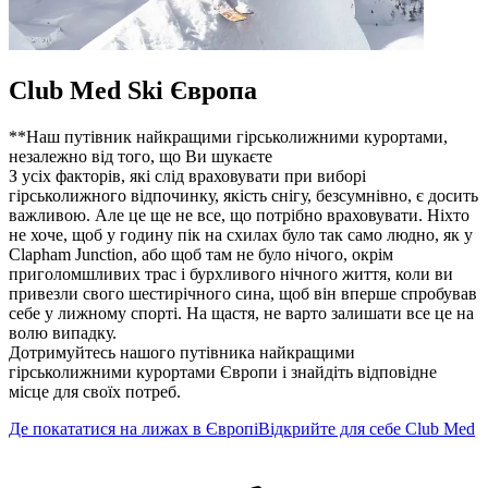
Club Med Ski Європа
**Наш путівник найкращими гірськолижними курортами,
незалежно від того, що Ви шукаєте
З усіх факторів, які слід враховувати при виборі
гірськолижного відпочинку, якість снігу, безсумнівно, є досить
важливою. Але це ще не все, що потрібно враховувати. Ніхто
не хоче, щоб у годину пік на схилах було так само людно, як у
Clapham Junction, або щоб там не було нічого, окрім
приголомшливих трас і бурхливого нічного життя, коли ви
привезли свого шестирічного сина, щоб він вперше спробував
себе у лижному спорті. На щастя, не варто залишати все це на
волю випадку.
Дотримуйтесь нашого путівника найкращими
гірськолижними курортами Європи і знайдіть відповідне
місце для своїх потреб.
Де покататися на лижах в Європі
Відкрийте для себе Club Med