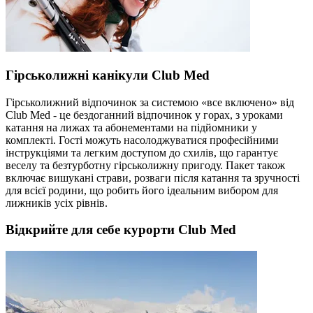
Гірськолижні канікули Club Med
Гірськолижний відпочинок за системою «все включено» від
Club Med - це бездоганний відпочинок у горах, з уроками
катання на лижах та абонементами на підйомники у
комплекті. Гості можуть насолоджуватися професійними
інструкціями та легким доступом до схилів, що гарантує
веселу та безтурботну гірськолижну пригоду. Пакет також
включає вишукані страви, розваги після катання та зручності
для всієї родини, що робить його ідеальним вибором для
лижників усіх рівнів.
Відкрийте для себе курорти Club Med