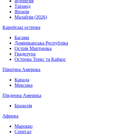
Індонезія
Таїланд
Японія
Малайзія (2026)
Карибські острова
Багами
Домініканська Республіка
Острів Мартиніка
Гваделупа
Острова Теркс та Кайкос
Північна Америка
Канада
Мексика
Південна Америка
Бразилія
Африка
Марокко
Сенегал