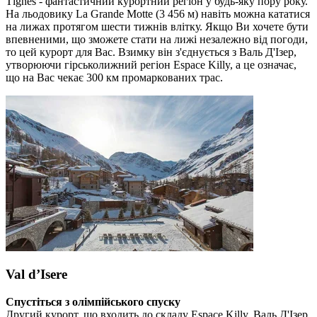
Тignes - фантастичний курортний регіон у будь-яку пору року.
На льодовику La Grande Motte (3 456 м) навіть можна кататися
на лижах протягом шести тижнів влітку. Якщо Ви хочете бути
впевненими, що зможете стати на лижі незалежно від погоди,
то цей курорт для Вас. Взимку він з'єднується з Валь Д'Ізер,
утворюючи гірськолижний регіон Espace Killy, а це означає,
що на Вас чекає 300 км промаркованих трас.
Val d’Isere
Спустіться з олімпійського спуску
Другий курорт, що входить до складу Espace Killy, Валь Д'Ізер