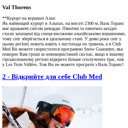
Val Thorens
**Курорт на вершині Альп
Як найвищий курорт в Альпах, на висоті 2300 м, Валь Торанс
має вражаючі снігові рекорди. Північні та північно-західні
схили захищені від сонця високими альпійськими вершинами,
тому сніг зберігається в ідеальному стані. У деякі роки сніг у
цьому регіоні лежить навіть з листопада по травень, а в Club
Med Ви можете скористатися програмою Snow Guarantee, яка
поверне Вам гроші за невикористаний скі-пас, якщо в іншому
гірськолижному регіоні відкрито більше сполучених трас, ніж
у Les Trois Vallées. Тож Ви не можете програти з Валь Торанс!
2
-
Відкрийте для себе Club Med