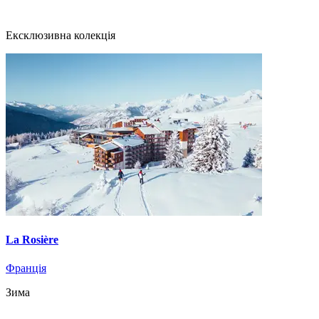
Ексклюзивна колекція
La Rosière
Франція
Зима