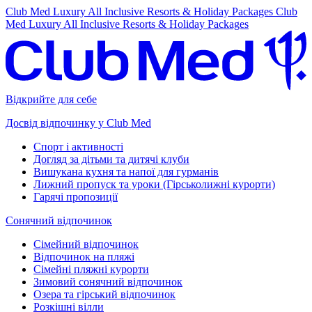
Club Med Luxury All Inclusive Resorts & Holiday Packages
Club
Med Luxury All Inclusive Resorts & Holiday Packages
Відкрийте для себе
Досвід відпочинку у Club Med
Спорт і активності
Догляд за дітьми та дитячі клуби
Вишукана кухня та напої для гурманів
Лижний пропуск та уроки (Гірськолижні курорти)
Гарячі пропозиції
Сонячний відпочинок
Сімейний відпочинок
Відпочинок на пляжі
Сімейні пляжні курорти
Зимовий сонячний відпочинок
Озера та гірський відпочинок
Розкішні вілли