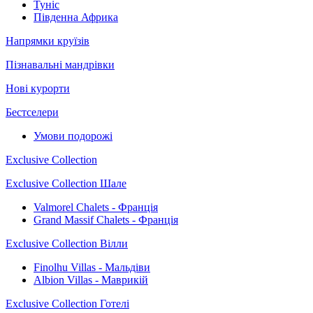
Туніс
Південна Африка
Напрямки круїзів
Пізнавальні мандрівки
Нові курорти
Бестселери
Умови подорожі
Exclusive Collection
Exclusive Collection Шале
Valmorel Chalets - Франція
Grand Massif Chalets - Франція
Exclusive Collection Вілли
Finolhu Villas - Мальдіви
Albion Villas - Маврикій
Exclusive Collection Готелі