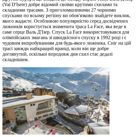
(Val D'Isere) добре відомий своїми крутими схилами та
складними трасами. З приголомшливими 27 чорними
спусками по всьому регіону ви обов'язково знайдете виклик,
якого жадаєте. Особливою популярністю серед досвідчених
лижників користується знаменита траса La Face, яка веде в
саме серце Валь Д'Ізер. Спуск La Face використовувався для
олімпійських змагань зі швидкісного спуску в 1992 році і є
чудовим випробуванням для будь-якого лижника. Сніг на цій
трасі завжди найкращий вранці, коли він ще добре
доглянутий, оскільки впродовж дня схил стає дедалі
складнішим.