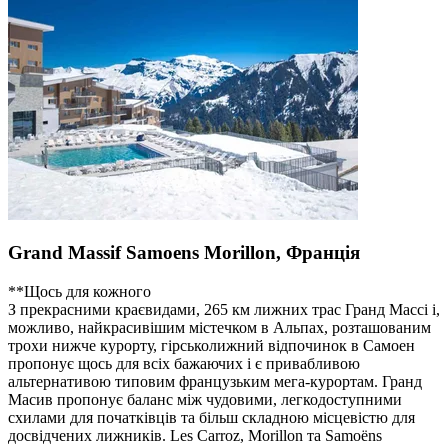
Grand Massif Samoens Morillon, Франція
**Щось для кожного
З прекрасними краєвидами, 265 км лижних трас Гранд Массі і,
можливо, найкрасивішим містечком в Альпах, розташованим
трохи нижче курорту, гірськолижний відпочинок в Самоен
пропонує щось для всіх бажаючих і є привабливою
альтернативою типовим французьким мега-курортам. Гранд
Масив пропонує баланс між чудовими, легкодоступними
схилами для початківців та більш складною місцевістю для
досвідчених лижників. Les Carroz, Morillon та Samoëns