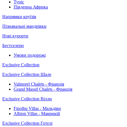
Туніс
Південна Африка
Напрямки круїзів
Пізнавальні мандрівки
Нові курорти
Бестселери
Умови подорожі
Exclusive Collection
Exclusive Collection Шале
Valmorel Chalets - Франція
Grand Massif Chalets - Франція
Exclusive Collection Вілли
Finolhu Villas - Мальдіви
Albion Villas - Маврикій
Exclusive Collection Готелі