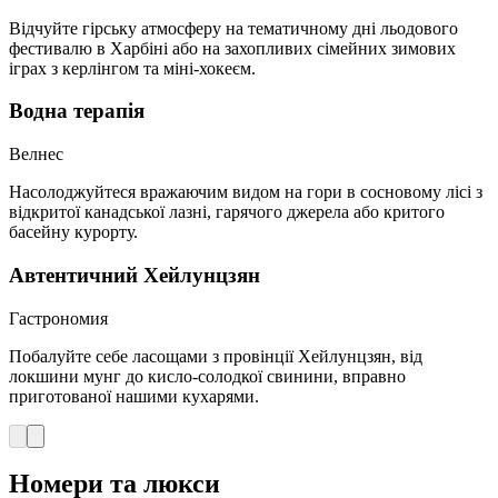
Відчуйте гірську атмосферу на тематичному дні льодового
фестивалю в Харбіні або на захопливих сімейних зимових
іграх з керлінгом та міні-хокеєм.
Водна терапія
Велнес
Насолоджуйтеся вражаючим видом на гори в сосновому лісі з
відкритої канадської лазні, гарячого джерела або критого
басейну курорту.
Автентичний Хейлунцзян
Гастрономия
Побалуйте себе ласощами з провінції Хейлунцзян, від
локшини мунг до кисло-солодкої свинини, вправно
приготованої нашими кухарями.
Номери та люкси