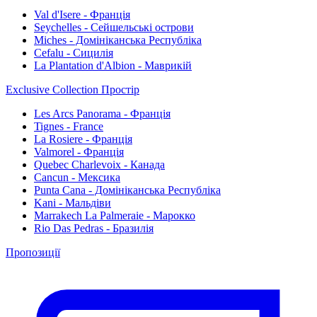
Val d'Isere - Франція
Seychelles - Сейшельські острови
Miches - Домініканська Республіка
Cefalu - Сицилія
La Plantation d'Albion - Маврикій
Exclusive Collection Простір
Les Arcs Panorama - Франція
Tignes - France
La Rosiere - Франція
Valmorel - Франція
Quebec Charlevoix - Канада
Cancun - Мексика
Punta Cana - Домініканська Республіка
Kani - Мальдіви
Marrakech La Palmeraie - Марокко
Rio Das Pedras - Бразилія
Пропозиції