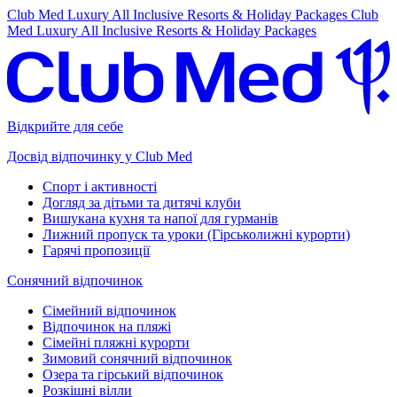
Club Med Luxury All Inclusive Resorts & Holiday Packages
Club
Med Luxury All Inclusive Resorts & Holiday Packages
Відкрийте для себе
Досвід відпочинку у Club Med
Спорт і активності
Догляд за дітьми та дитячі клуби
Вишукана кухня та напої для гурманів
Лижний пропуск та уроки (Гірськолижні курорти)
Гарячі пропозиції
Сонячний відпочинок
Сімейний відпочинок
Відпочинок на пляжі
Сімейні пляжні курорти
Зимовий сонячний відпочинок
Озера та гірський відпочинок
Розкішні вілли