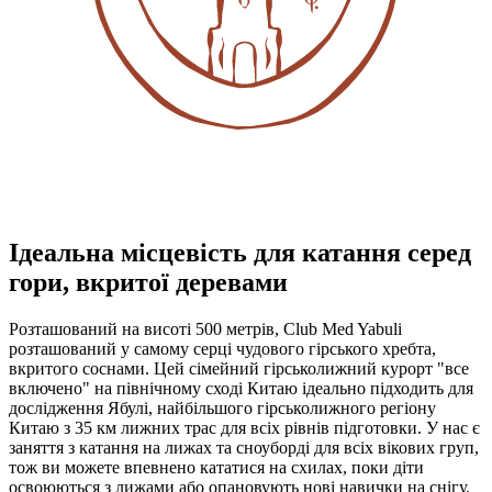
Ідеальна місцевість для катання серед
гори, вкритої деревами
Розташований на висоті 500 метрів, Club Med Yabuli
розташований у самому серці чудового гірського хребта,
вкритого соснами. Цей сімейний гірськолижний курорт "все
включено" на північному сході Китаю ідеально підходить для
дослідження Ябулі, найбільшого гірськолижного регіону
Китаю з 35 км лижних трас для всіх рівнів підготовки. У нас є
заняття з катання на лижах та сноуборді для всіх вікових груп,
тож ви можете впевнено кататися на схилах, поки діти
освоюються з лижами або опановують нові навички на снігу.