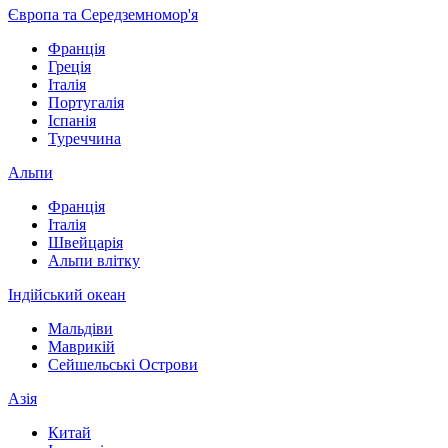
Європа та Середземномор'я
Франція
Греція
Італія
Португалія
Іспанія
Туреччина
Альпи
Франція
Італія
Швейцарія
Альпи влітку
Індійський океан
Мальдіви
Маврикій
Сейшельські Острови
Азія
Китай