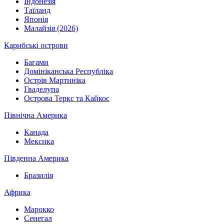
Індонезія
Таїланд
Японія
Малайзія (2026)
Карибські острови
Багами
Домініканська Республіка
Острів Мартиніка
Гваделупа
Острова Теркс та Кайкос
Північна Америка
Канада
Мексика
Південна Америка
Бразилія
Африка
Марокко
Сенегал