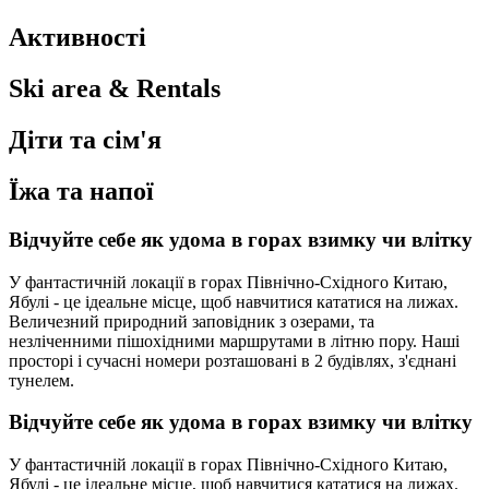
Активності
Ski area & Rentals
Діти та сім'я
Їжа та напої
Відчуйте себе як удома в горах взимку чи влітку
У фантастичній локації в горах Північно-Східного Китаю,
Ябулі - це ідеальне місце, щоб навчитися кататися на лижах.
Величезний природний заповідник з озерами, та
незліченними пішохідними маршрутами в літню пору. Наші
просторі і сучасні номери розташовані в 2 будівлях, з'єднані
тунелем.
Відчуйте себе як удома в горах взимку чи влітку
У фантастичній локації в горах Північно-Східного Китаю,
Ябулі - це ідеальне місце, щоб навчитися кататися на лижах.